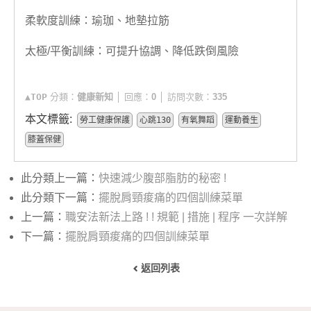
柔軟度訓練：瑜珈、地墊拉筋
太極/平衡訓練：可提升協調、降低跌倒風險
▲TOP
分類：
健康新知
│ 回應：
0
│ 訪問次數：
335
本文標籤:
勞工健康保護
心跳130
有氧舞蹈
運動養生
膝蓋保健
此分類上一篇：
快速減少腹部脂肪的秘密 !
此分類下一篇：
擺脫肩頸痠痛的四個訓練菜單
上一篇：
職安法新法上路 ! ! 規範 | 措施 | 程序 一次詳解
下一篇：
擺脫肩頸痠痛的四個訓練菜單
返回列表