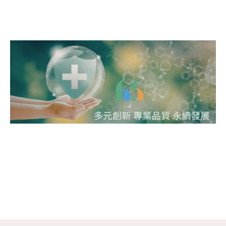
支持
職場挫折 逃避工作 逃避職場 逃避挫折 內在潛力 自我療癒力 讓壓力變成助力 突破難關 正向紓壓 正向企業環境 友
善職場
職場霸凌講座 友善職場 尊重 安心的工作環境 同理溝通 攜手共好 企業共好 職場人際 情緒調節力 壓力失衡 工作壓
力
薩提爾教練模式 薩提爾 五大面向 心理韌性 職場適應 我可以更好 我值得更好 挫折復原 心理支持 同儕支持 同事
支持
職場挫折 逃避工作 逃避職場 逃避挫折 內在潛力 自我療癒力 讓壓力變成助力 突破難關 正向紓壓 正向企業環境 友
善職場