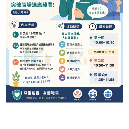
職場霸凌講座 友善職場 尊重 安心的工作環境 同理溝通 攜手共好 企業共好 職場人際 情緒調節力 壓力失衡 工作壓
力
薩提爾教練模式 薩提爾 五大面向 心理韌性 職場適應 我可以更好 我值得更好 挫折復原 心理支持 同儕支持 同事