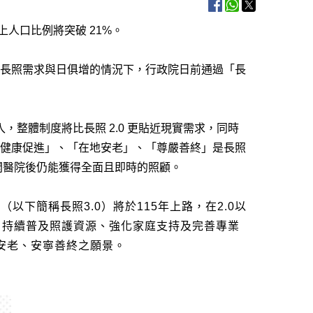
上人口比例將突破 21%。
長照需求與日俱增的情況下，行政院日前通過「長
入，整體制度將比長照 2.0
更貼近現實需求
，同時
健康促進」、「在地安老」、「尊嚴善終」是長照
開醫院後仍能獲得全面且即時的照顧。
0
（以下簡稱長照
3.0
）將於
115
年上路，在
2.0
以
，持續普及照護資源、強化家庭支持及完善專業
安老、安寧善終之願景。