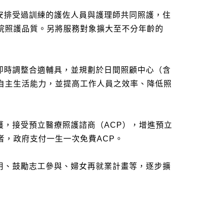
安排受過訓練的護佐人員與護理師共同照護，住
院照護品質。另將服務對象擴大至不分年齡的
即時調整合適輔具，並規劃於日間照顧中心（含
自主生活能力，並提高工作人員之效率、降低照
護，接受預立醫療照護諮商（
ACP
），增進預立
者，政府支付一生一次免費
ACP
。
用、鼓勵志工參與、婦女再就業計畫等，逐步擴