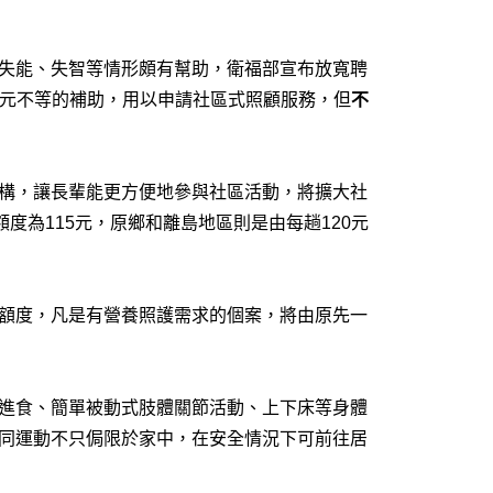
失能、失智等情形頗有幫助，衛福部宣布放寬聘
6萬元不等的補助，用以申請社區式照顧服務，但
不
構，讓長輩能更方便地參與社區活動，將擴大社
額度為115元，原鄉和離島地區則是由每趟120元
額度，凡是有營養照護需求的個案，將由原先一
進食、簡單被動式肢體關節活動、上下床等身體
同運動不只侷限於家中，在安全情況下可前往居