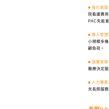
■
強化家庭
院看護費用
PAC
失能
■
導入智慧
小規模多機
顧負荷。
■
落實安寧
醫療決定服
■
人力專業
充長照服務