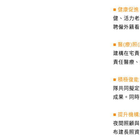
■
健康促進
健、活力老
聘僱外籍看
■
醫
(
療
)
照
(
建構在宅責
責任醫療、
■
積極復能
隊共同擬定
成果。同時
■
提升機構
夜間照顧與
布建長照資