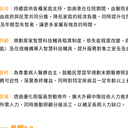
支持
：
持續提供各種家庭支持，如病患在住院期間，由醫院
由政府與民眾共同分擔，降低家庭的經濟負擔，同時提升住
者及年輕型失智者，讓更多家屬有喘息的時間。
照顧
：
規劃居家智慧科技輔具租賃制度，依失能程度改變，
能）及住宿機構導入智慧科技輔具，提升服務對象之安全及
善終：
為尊重病人醫療自主，鼓勵民眾提早規劃末期醫療照
務可近性，落實善終權益，同時對特定疾病且一定年齡以上
發展
：
透過優化照服員勞動條件、擴大外籍中階技術人力進
所需人力，同時推動照顧分級派工，以補足長照人力缺口。