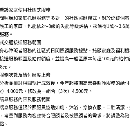
看護家庭使用社區式服務
間照顧和家庭托顧服務等多對一的社區照顧模式，對於延緩個案
護工的家庭，也能依2
～8級的失能等級評估，來獲得1萬～3.
服務
。
式交通接送服務範圍
身心障礙者服務的社區式日間照顧服務據點、托顧家庭及福利機
接送服務範圍及給付額度，並提高一般區原本每趟100
元的給付
38元。
服務次數及給付額度上修
分析並檢討相關執行成效後，今年起將調高營養照護服務的給付
次）4,000元，修改為一組合（3次）4,500元。
喘息服務內容及服務範圍
喘息服務僅限於照服員協助如廁、沐浴、穿換衣服、口腔清潔、
，考量到服務內容應符合照顧者及被照顧者的需求，將調整為陪
點。