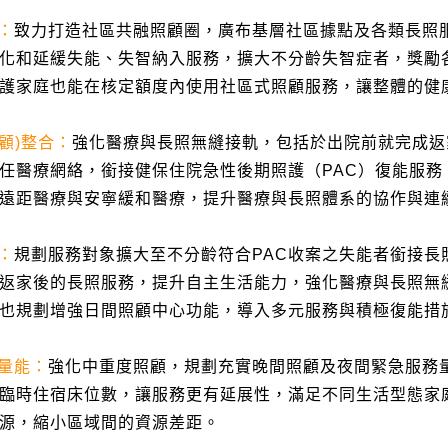
：
致力打造社區共融照顧圈，廣布基層社區據點及各類長照
化和延緩失能、失智納入服務，擴大不分齡失智症者，獎勵
護家庭也能在核定額度內使用社區式照顧服務，讓整體的健
顧
)
整合
：
強化醫療與長照無縫接軌，包括於出院前就完成返
任醫療網絡，銜接健保住院急性後期照護（
PAC
）復能服務
遠距醫療與安寧緩和醫療，提升醫療與長照體系的協作與連
：
規劃服務對象擴大至不分齡符合
PAC
收案之失能者銜接長
返家後的長照服務，提升自主生活能力，強化醫療與長照無
也規劃增強日間照顧中心功能，導入多元服務與積極復能措
量能
：
強化中重度照顧，規劃充實晚間照顧及夜間緊急服務
臨時住宿床位數，讓服務更有延展性，滿足不同生活型態家
源，縮小區域間的資源差距。