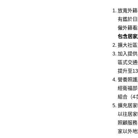
放寬外籍
有鑑於日
僱外籍看
包含居家
擴大社區
加入提供
區式交通
提升至1
營養照護
經衛福部
組合（4
擴充居家
以往居家
照顧服務
家以外地