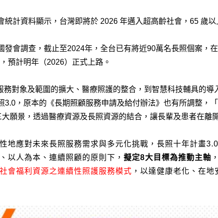
會統計資料顯示，台灣即將於 2026
年邁入超高齡社會，65 歲以
國發會調查，截止至2024年，全台已有將近90
萬名長照個案，在
劃，預計明年（2026）正式上路。
服務對象及範圍的擴大、醫療照護的整合，到智慧科技
輔具
的導
照3.0，原本的《長期照顧服務申請及給付辦法》也有所調整，
「
三大願景，透過醫療資源及長照資源的結合，讓長輩及患者在離
性地應對未來長照服務需求與多元化挑戰，長照十年計畫
3.
、以人為本、連續照顧的原則下，
擬定
8
大目標為推動主軸
社會福利資源之連續性照護服務模式
，以達健康老化、在地