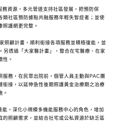
服務資源，多元管道支持社區發展，把預防保
各類社區預防據點共融服務年輕失智症者；並使
康照護網更完整。
家照顧計畫，順利銜接各項服務並積極復能，並
。另透過「大家醫計畫」，整合在宅醫療、在家
續性。
照服務，在民眾出院前，個管人員主動與
PAC
團
縫銜接，以延伸急性後期照護黃金治療期之治療
施。
量能，深化小規模多機能服務中心的角色，增加
庭的照顧需求，並結合社宅或公私資源於缺乏區