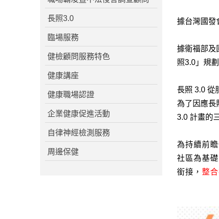
長照3.0
據台灣國發
臨場服務
據衛福部及
健檢顧問服務特色
照3.0」規
健康講座
長照 3.0
從
健康職場認證
為了因應長
企業健康促進活動
3.0
計畫的
自律神經檢測服務
為持續前瞻
周邊保健
社區為基礎
銜接，
整合